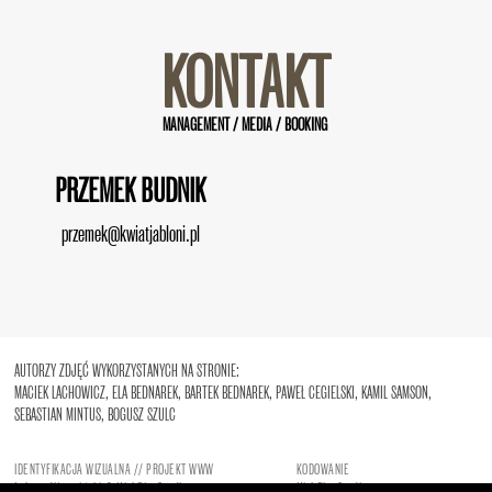
KONTAKT
MANAGEMENT / MEDIA / BOOKING
PRZEMEK BUDNIK
przemek@kwiatjabloni.pl
AUTORZY ZDJĘĆ WYKORZYSTANYCH NA STRONIE:
MACIEK LACHOWICZ, ELA BEDNAREK, BARTEK BEDNAREK, PAWEŁ CEGIELSKI, KAMIL SAMSON,
SEBASTIAN MINTUS, BOGUSZ SZULC
IDENTYFIKACJA WIZUALNA // PROJEKT WWW
KODOWANIE
Łukasz Wrzesiński
&
HighFiveStudio
HighFiveStudio