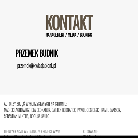
KONTAKT
MANAGEMENT / MEDIA / BOOKING
PRZEMEK BUDNIK
przemek@kwiatjabloni.pl
AUTORZY ZDJĘĆ WYKORZYSTANYCH NA STRONIE:
MACIEK LACHOWICZ, ELA BEDNAREK, BARTEK BEDNAREK, PAWEŁ CEGIELSKI, KAMIL SAMSON,
SEBASTIAN MINTUS, BOGUSZ SZULC
IDENTYFIKACJA WIZUALNA // PROJEKT WWW
KODOWANIE
Łukasz Wrzesiński
&
HighFiveStudio
HighFiveStudio